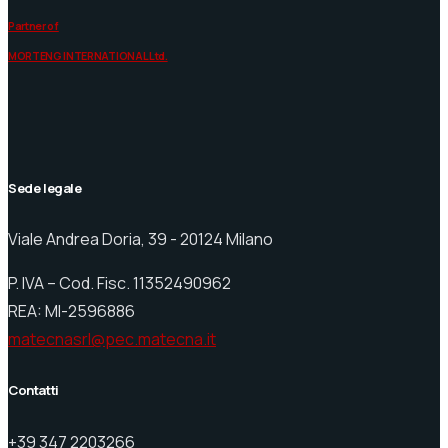
Partner of
MORTENG INTERNATIONAL Ltd.
Sede legale
Viale Andrea Doria, 39 - 20124 Milano
P. IVA – Cod. Fisc. 11352490962
REA: MI-2596886
matecnasrl@pec.matecna.it
Contatti
+39 347 2203266